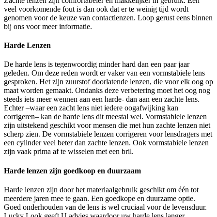
Zachte lenzen zijn comfortabeler en makkelijker in gebruik. Een
veel voorkomende fout is dan ook dat er te weinig tijd wordt
genomen voor de keuze van contactlenzen. Loop gerust eens binnen
bij ons voor meer informatie.
Harde Lenzen
De harde lens is tegenwoordig minder hard dan een paar jaar
geleden. Om deze reden wordt er vaker van een vormstabiele lens
gesproken. Het zijn zuurstof doorlatende lenzen, die voor elk oog op
maat worden gemaakt. Ondanks deze verbetering moet het oog nog
steeds iets meer wennen aan een harde- dan aan een zachte lens.
Echter –waar een zacht lens niet iedere oogafwijking kan
corrigeren– kan de harde lens dit meestal wel. Vormstabiele lenzen
zijn uitstekend geschikt voor mensen die met hun zachte lenzen niet
scherp zien. De vormstabiele lenzen corrigeren voor lensdragers met
een cylinder veel beter dan zachte lenzen. Ook vormstabiele lenzen
zijn vaak prima af te wisselen met een bril.
Harde lenzen zijn goedkoop en duurzaam
Harde lenzen zijn door het materiaalgebruik geschikt om één tot
meerdere jaren mee te gaan. Een goedkope en duurzame optie.
Goed onderhouden van de lens is wel cruciaal voor de levensduur.
Lucky Look geeft U advies waardoor uw harde lens langer