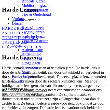
Bifocale glazen
Multifocale glazen
Harde Lenzen
Computer glazen
Tips & Onderhoud
Merken
Lenzen
Harde Lenzen
HARDE LENZEN
Zachte Lenzen
ZACHTE LENZEN
Torische Lenzen
TORISCHE LENZEN
Lenzen Bestellen
TYPE LENZEN
Oogzorg
LENZEN BESTELLEN
Astigmatisme
Bijziendheid
Harde Lenzen
Verziendheid
Droge ogen
Glaucoom
Harde contactlenzen bestaan al tientallen jaren. De harde lens is
Staar
door de jaren heen gelijdelijk aan door ontwikkeld en verbeterd in
Ronde brillen
draagcomfort en gebruikersgemak. De eerste glazen lenzen werden
Contact
langzaam vervangen door de zachtere kunststof lens. Maar de
huidige harde lens gemaakt van silicone polymeren, zorgen ervoor
dat het oog constante toevoer heeft van zuurstof en daardoor dus
beter voor het oog en draagcomfort. De stijfheid maakt ze
duurzamer en met de juiste zorg zijn ze langer draagbaar dan de
zachte lens. Ze bieden betere waarde voor geld ook omdat ze voor
een helder zicht zorgen. De harde lens is daardoor ook helderder